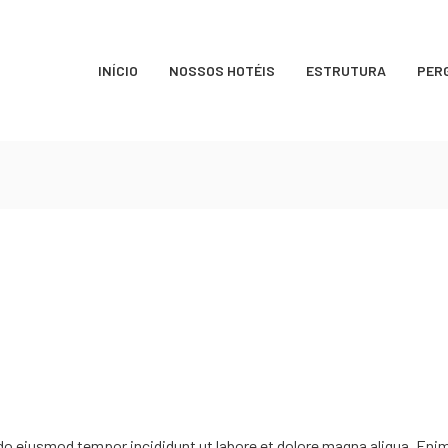
INÍCIO
NOSSOS HOTÉIS
ESTRUTURA
PER
 do eiusmod tempor incididunt ut labore et dolore magna aliqua. Eni