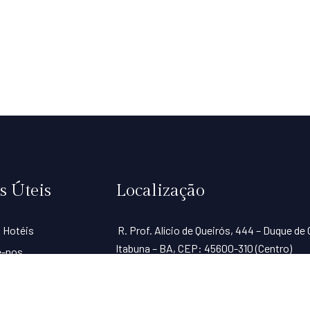
s Úteis
Localização
 Hotéis
R. Prof. Alício de Queirós, 444 – Duque de 
Itabuna – BA, CEP: 45600-310 (Centro)
e-nos
 de Uso
a de Privacidade
R. dos Pioneiros, 1137 – Camacan, BA,