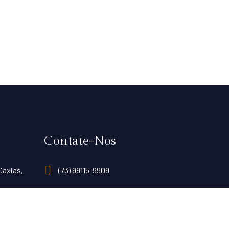
Contate-Nos
Caxias,
(73) 99115-9909
(73) 3613-6549 - Itabuna - BA
(73) 3283-2940 - Camacan - BA